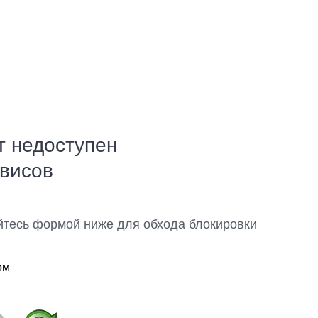
т недоступен
рвисов
йтесь формой ниже для обхода блокировки
ом