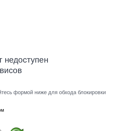
т недоступен
рвисов
йтесь формой ниже для обхода блокировки
ом