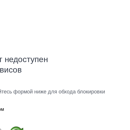
т недоступен
рвисов
йтесь формой ниже для обхода блокировки
ом