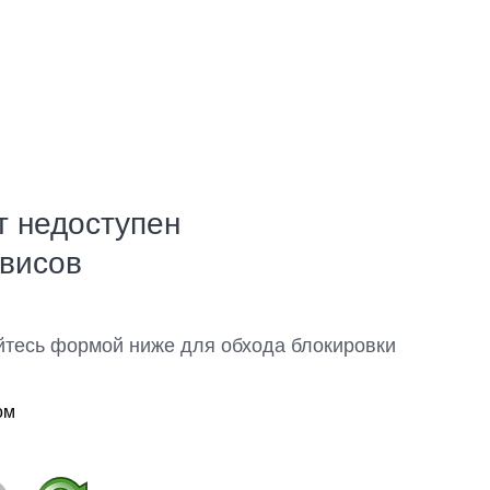
т недоступен
рвисов
йтесь формой ниже для обхода блокировки
ом