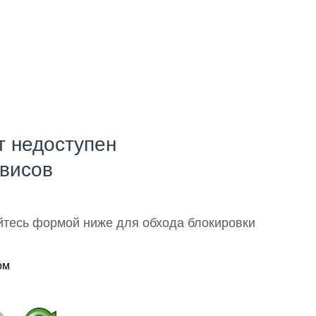
т недоступен
рвисов
йтесь формой ниже для обхода блокировки
ом