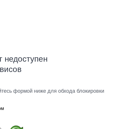
т недоступен
рвисов
йтесь формой ниже для обхода блокировки
ом