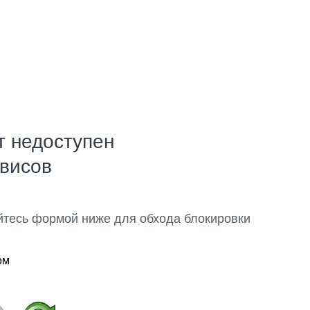
т недоступен
рвисов
йтесь формой ниже для обхода блокировки
ом