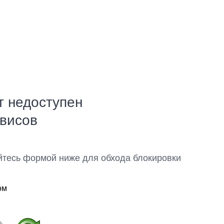
т недоступен
рвисов
йтесь формой ниже для обхода блокировки
ом