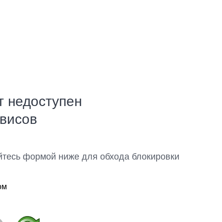
т недоступен
рвисов
йтесь формой ниже для обхода блокировки
ом