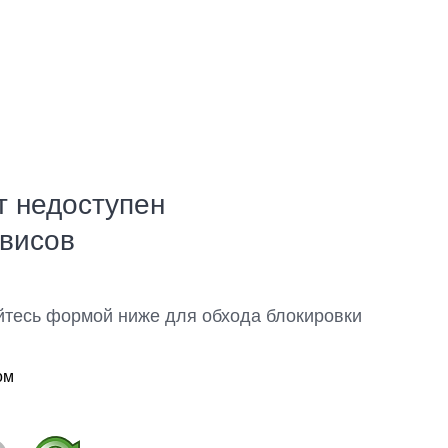
т недоступен
рвисов
йтесь формой ниже для обхода блокировки
ом