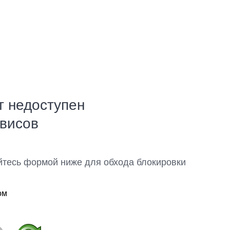
т недоступен
рвисов
йтесь формой ниже для обхода блокировки
ом