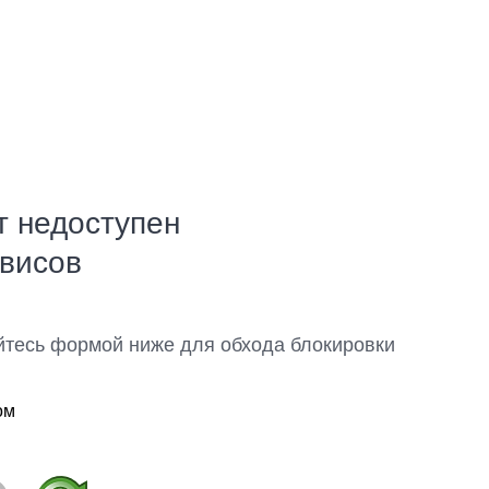
т недоступен
рвисов
йтесь формой ниже для обхода блокировки
ом