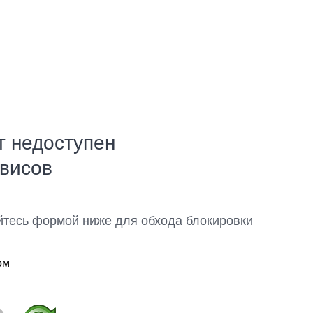
т недоступен
рвисов
йтесь формой ниже для обхода блокировки
ом