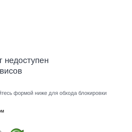
т недоступен
рвисов
йтесь формой ниже для обхода блокировки
ом