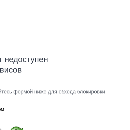
т недоступен
рвисов
йтесь формой ниже для обхода блокировки
ом