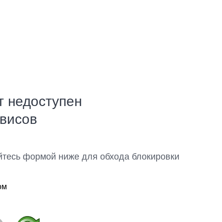
т недоступен
рвисов
йтесь формой ниже для обхода блокировки
ом