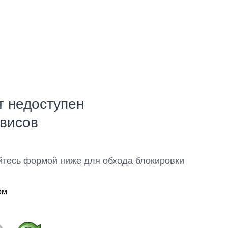
т недоступен
рвисов
йтесь формой ниже для обхода блокировки
ом