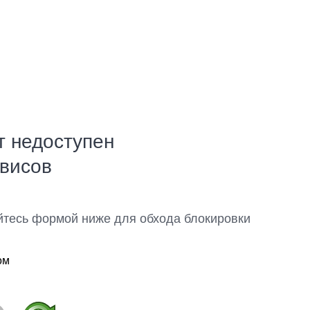
т недоступен
рвисов
йтесь формой ниже для обхода блокировки
ом