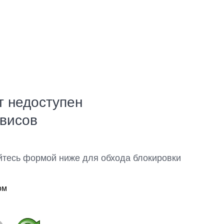
т недоступен
рвисов
йтесь формой ниже для обхода блокировки
ом