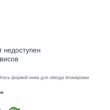
т недоступен
рвисов
йтесь формой ниже для обхода блокировки
ом