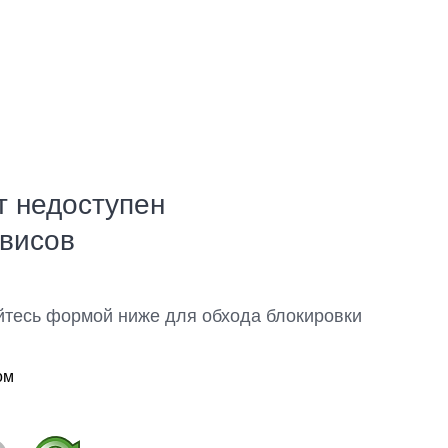
т недоступен
рвисов
йтесь формой ниже для обхода блокировки
ом