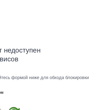
т недоступен
рвисов
йтесь формой ниже для обхода блокировки
ом