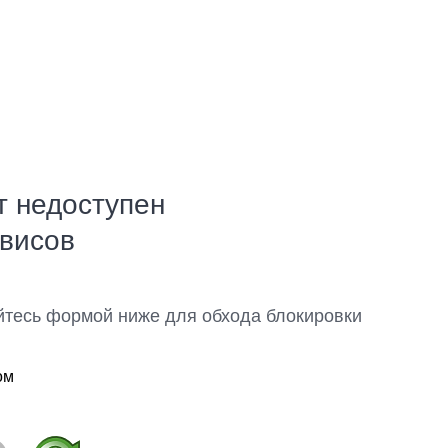
т недоступен
рвисов
йтесь формой ниже для обхода блокировки
ом