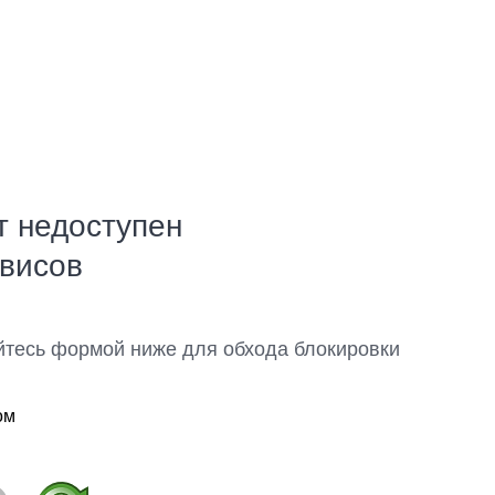
т недоступен
рвисов
йтесь формой ниже для обхода блокировки
ом