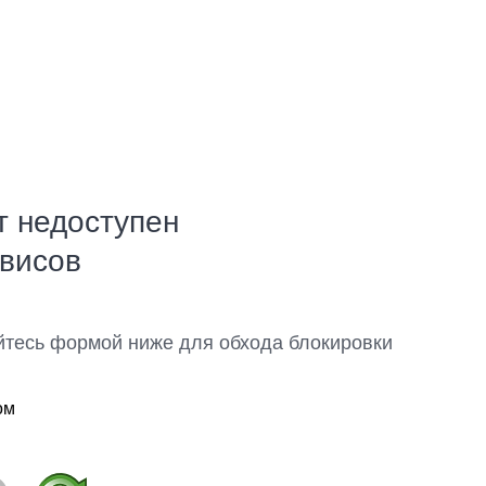
т недоступен
рвисов
йтесь формой ниже для обхода блокировки
ом