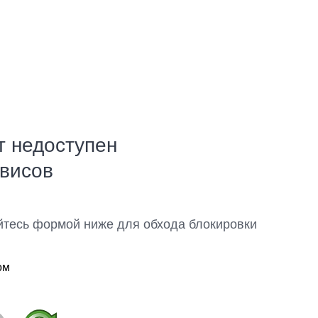
т недоступен
рвисов
йтесь формой ниже для обхода блокировки
ом