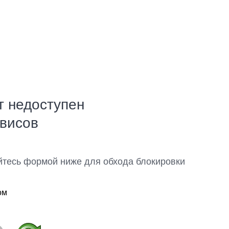
т недоступен
рвисов
йтесь формой ниже для обхода блокировки
ом