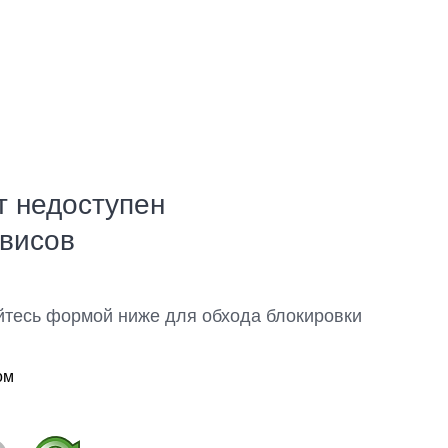
т недоступен
рвисов
йтесь формой ниже для обхода блокировки
ом