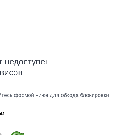
т недоступен
рвисов
йтесь формой ниже для обхода блокировки
ом