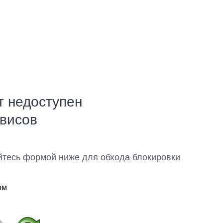
т недоступен
рвисов
йтесь формой ниже для обхода блокировки
ом