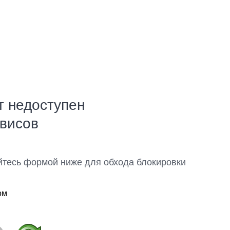
т недоступен
рвисов
йтесь формой ниже для обхода блокировки
ом