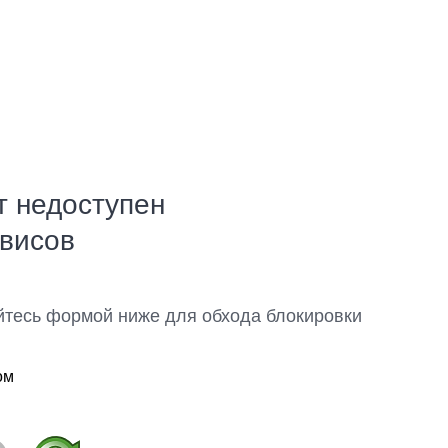
т недоступен
рвисов
йтесь формой ниже для обхода блокировки
ом