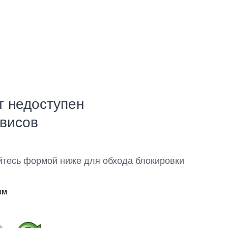
т недоступен
рвисов
йтесь формой ниже для обхода блокировки
ом