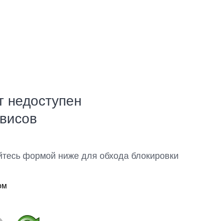
т недоступен
рвисов
йтесь формой ниже для обхода блокировки
ом