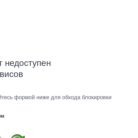
т недоступен
рвисов
йтесь формой ниже для обхода блокировки
ом