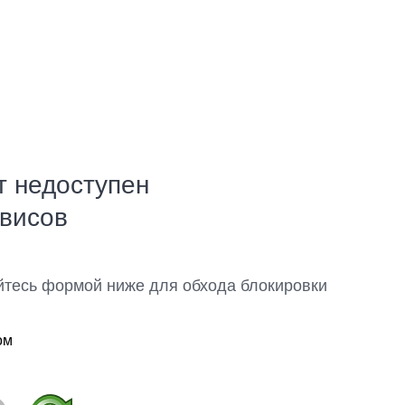
т недоступен
рвисов
йтесь формой ниже для обхода блокировки
ом