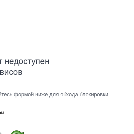
т недоступен
рвисов
йтесь формой ниже для обхода блокировки
ом