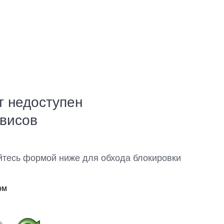
т недоступен
рвисов
йтесь формой ниже для обхода блокировки
ом