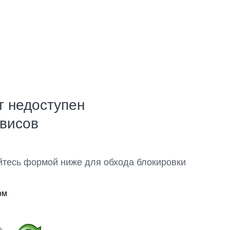
т недоступен
рвисов
йтесь формой ниже для обхода блокировки
ом