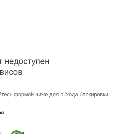
т недоступен
рвисов
йтесь формой ниже для обхода блокировки
ом