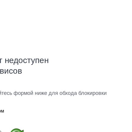
т недоступен
рвисов
йтесь формой ниже для обхода блокировки
ом