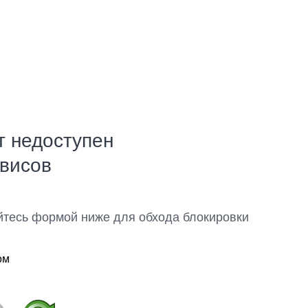
т недоступен
рвисов
йтесь формой ниже для обхода блокировки
ом