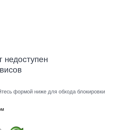
т недоступен
рвисов
йтесь формой ниже для обхода блокировки
ом