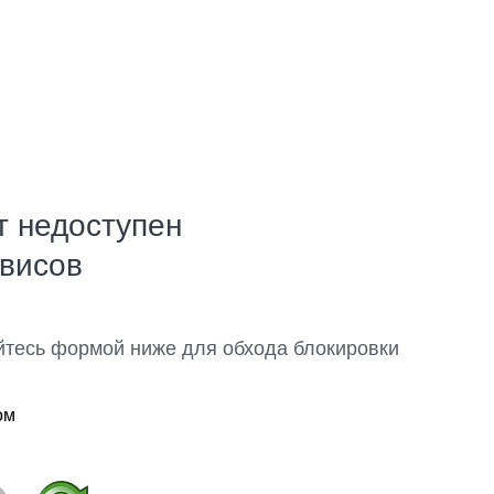
т недоступен
рвисов
йтесь формой ниже для обхода блокировки
ом