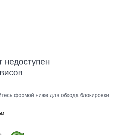
т недоступен
рвисов
йтесь формой ниже для обхода блокировки
ом