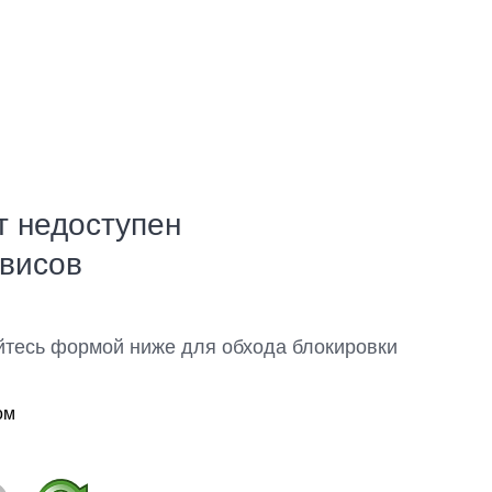
т недоступен
рвисов
йтесь формой ниже для обхода блокировки
ом