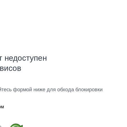
т недоступен
рвисов
йтесь формой ниже для обхода блокировки
ом