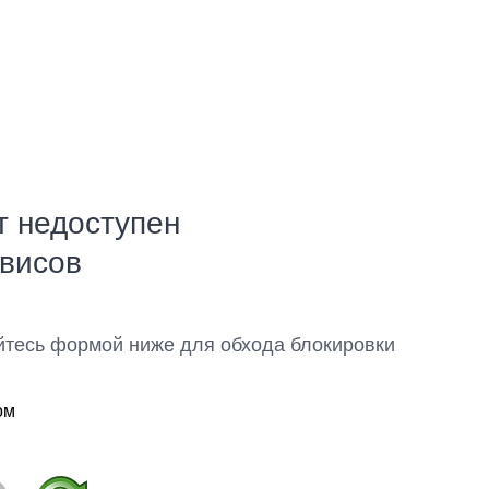
т недоступен
рвисов
йтесь формой ниже для обхода блокировки
ом