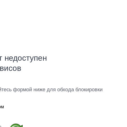
т недоступен
рвисов
йтесь формой ниже для обхода блокировки
ом