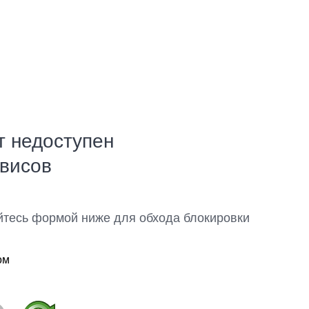
т недоступен
рвисов
йтесь формой ниже для обхода блокировки
ом